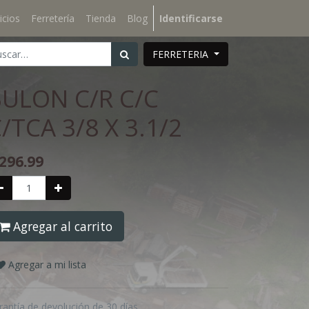
icios
Ferretería
Tienda
Blog
Identificarse
FERRETERIA
BULON C/R C/C
/TCA 3/8 X 3.1/2
296.99
Agregar al carrito
Agregar a mi lista
rantía de devolución de 30 días