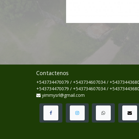
Contactenos
+543734470079 / +543734607034 / +5437344368
+543734470079 / +543734607034 / +5437344368
yimmysrl@gmail.com