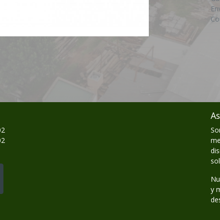
En
Co
As
02
So
02
me
di
so
Nu
y 
de