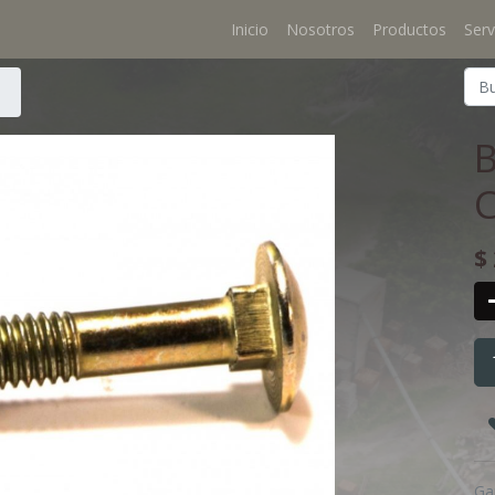
Inicio
Nosotros
Productos
Serv
C
$
Ga