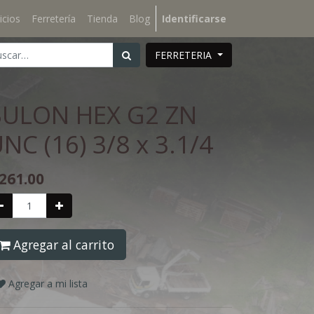
icios
Ferretería
Tienda
Blog
Identificarse
FERRETERIA
BULON HEX G2 ZN
NC (16) 3/8 x 3.1/4
261.00
Agregar al carrito
Agregar a mi lista