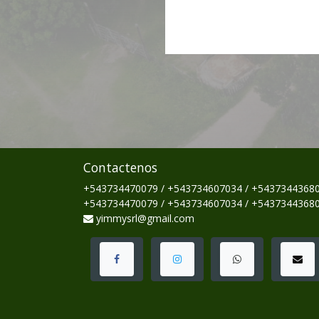
Contactenos
+543734470079 / +543734607034 / +5437344368
+543734470079 / +543734607034 / +5437344368
yimmysrl@gmail.com