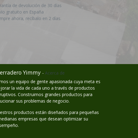
rantía de devolución de 30 días
vío gratuito en España
mpre ahora, recíbalo en 2 días.
erradero Yimmy
-
Acerca de
mos un equipo de gente apasionada cuya meta es
jorar la vida de cada uno a través de productos
sruptivos. Construimos grandes productos para
lucionar sus problemas de negocio.
estros productos están diseñados para pequeñas
medianas empresas que desean optimizar su
sempeño.