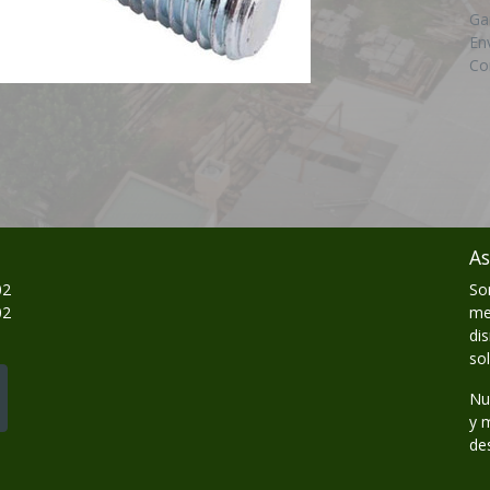
Ga
En
Co
As
02
So
02
me
di
so
Nu
y 
de