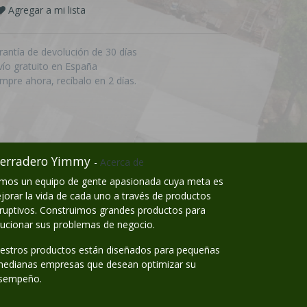
Agregar a mi lista
rantía de devolución de 30 días
vío gratuito en España
mpre ahora, recíbalo en 2 días.
erradero Yimmy
-
Acerca de
mos un equipo de gente apasionada cuya meta es
jorar la vida de cada uno a través de productos
sruptivos. Construimos grandes productos para
lucionar sus problemas de negocio.
estros productos están diseñados para pequeñas
medianas empresas que desean optimizar su
sempeño.