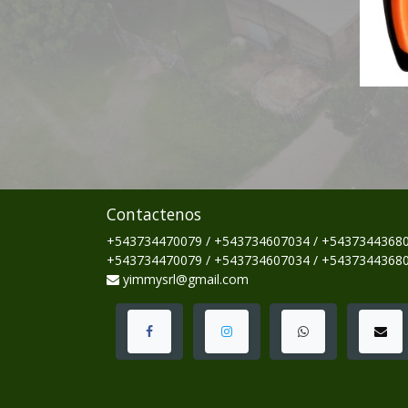
Contactenos
+543734470079 / +543734607034 / +5437344368
+543734470079 / +543734607034 / +5437344368
yimmysrl@gmail.com