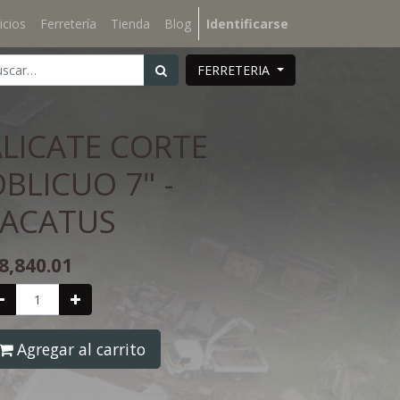
icios
Ferretería
Tienda
Blog
Identificarse
FERRETERIA
ALICATE CORTE
BLICUO 7" -
LACATUS
8,840.01
Agregar al carrito