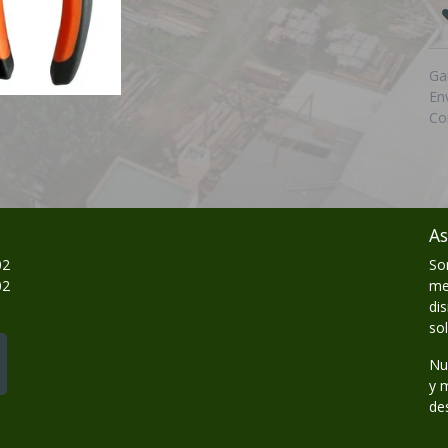
Ga
En
Co
As
02
So
02
me
di
so
Nu
y 
de