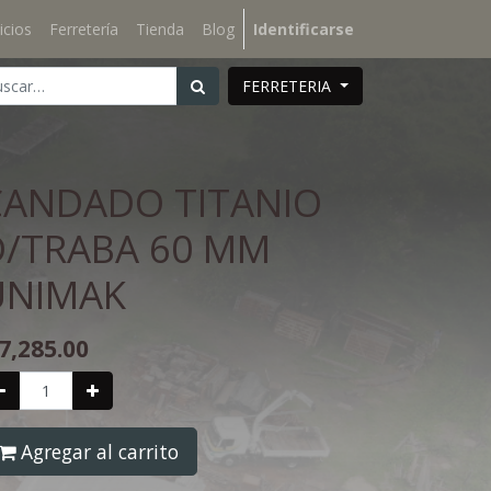
icios
Ferretería
Tienda
Blog
Identificarse
FERRETERIA
CANDADO TITANIO
D/TRABA 60 MM
UNIMAK
7,285.00
Agregar al carrito