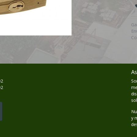
Ga
En
Co
As
02
So
02
me
di
so
Nu
y 
de