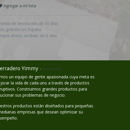
Agregar a mi lista
rantía de devolución de 30 días
vío gratuito en España
mpre ahora, recíbalo en 2 días.
erradero Yimmy
-
Acerca de
mos un equipo de gente apasionada cuya meta es
jorar la vida de cada uno a través de productos
sruptivos. Construimos grandes productos para
lucionar sus problemas de negocio.
estros productos están diseñados para pequeñas
medianas empresas que desean optimizar su
sempeño.