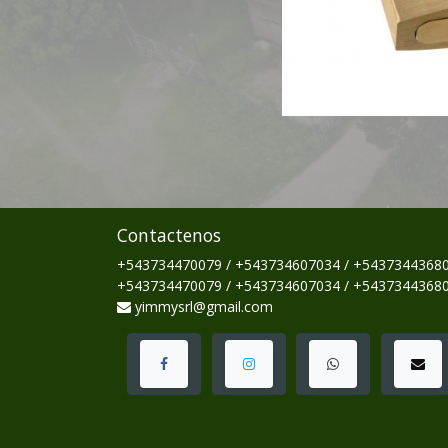
Contactenos
+543734470079 / +543734607034 / +5437344368
+543734470079 / +543734607034 / +5437344368
yimmysrl@gmail.com