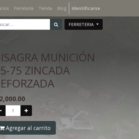
icios
Ferretería
Tienda
Blog
Identificarse
FERRETERIA
BISAGRA MUNICIÓN
5-75 ZINCADA
REFORZADA
2,000.00
Agregar al carrito