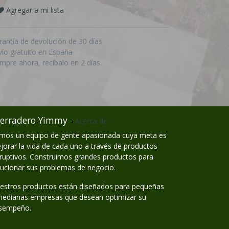
Agregar a mi lista
rantía de devolución de 30 días
vío gratuito en España
mpre ahora, recíbalo en 2 días.
erradero Yimmy
-
Acerca de
mos un equipo de gente apasionada cuya meta es
jorar la vida de cada uno a través de productos
sruptivos. Construimos grandes productos para
lucionar sus problemas de negocio.
estros productos están diseñados para pequeñas
medianas empresas que desean optimizar su
sempeño.