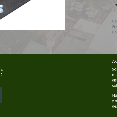
Ga
En
Co
As
02
So
02
me
di
so
Nu
y 
de