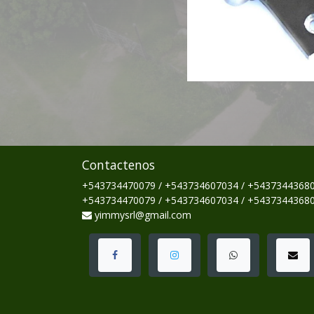
Contactenos
+543734470079 / +543734607034 / +5437344368
+543734470079 / +543734607034 / +5437344368
yimmysrl@gmail.com