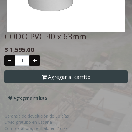
CODO PVC 90 x 63mm.
$
1,595.00
Agregar al carrito
Agregar a mi lista
Garantía de devolución de 30 días
Envío gratuito en España
Compre ahora, recíbalo en 2 días.