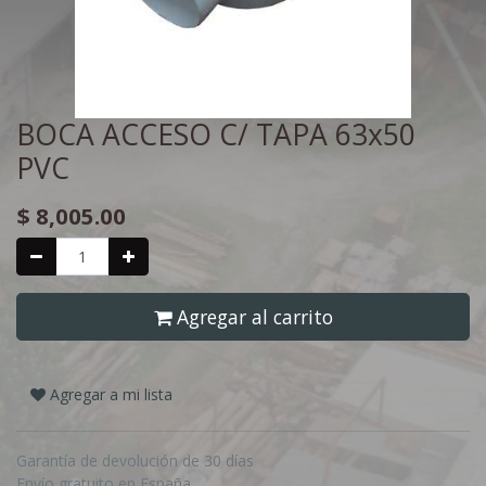
BOCA ACCESO C/ TAPA 63x50
PVC
$
8,005.00
Agregar al carrito
Agregar a mi lista
Garantía de devolución de 30 días
Envío gratuito en España