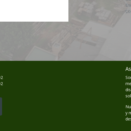
En
Co
As
02
So
02
me
di
so
Nu
y 
de