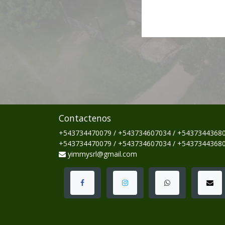
Contactenos
+543734470079 / +543734607034 / +5437344368
+543734470079 / +543734607034 / +5437344368
yimmysrl@gmail.com