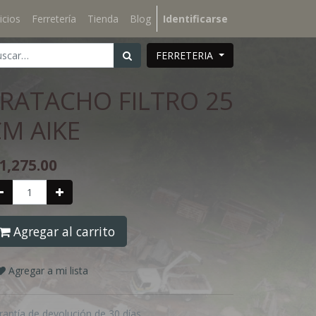
icios
Ferretería
Tienda
Blog
Identificarse
FERRETERIA
FRATACHO FILTRO 25
M AIKE
1,275.00
Agregar al carrito
Agregar a mi lista
rantía de devolución de 30 días