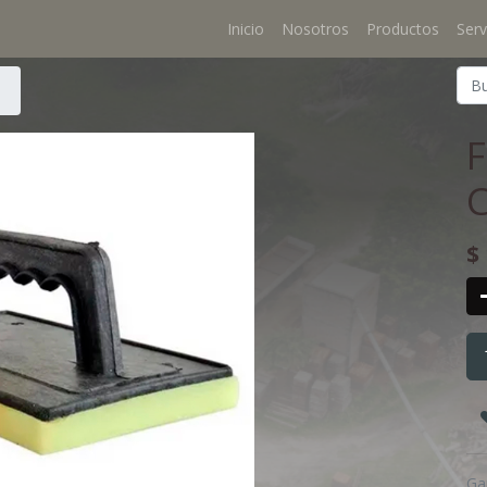
Inicio
Nosotros
Productos
Serv
C
$
Ga