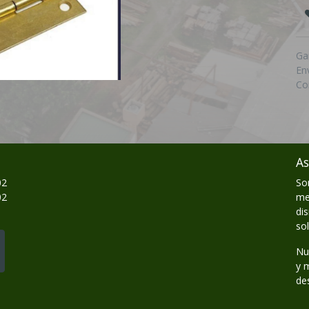
Ga
En
Co
As
02
So
02
me
di
so
Nu
y 
de