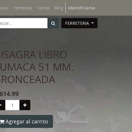
icios
Ferretería
Tienda
Blog
Identificarse
FERRETERIA
ISAGRA LIBRO
FUMACA 51 MM.
BRONCEADA
614.99
Agregar al carrito