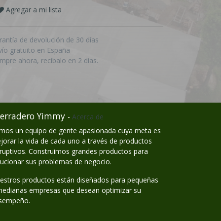
Agregar a mi lista
rantía de devolución de 30 días
vío gratuito en España
mpre ahora, recíbalo en 2 días.
erradero Yimmy
-
Acerca de
mos un equipo de gente apasionada cuya meta es
jorar la vida de cada uno a través de productos
sruptivos. Construimos grandes productos para
lucionar sus problemas de negocio.
estros productos están diseñados para pequeñas
medianas empresas que desean optimizar su
sempeño.