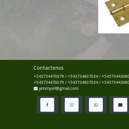
Contactenos
+543734470079 / +543734607034 / +5437344368
+543734470079 / +543734607034 / +5437344368
yimmysrl@gmail.com