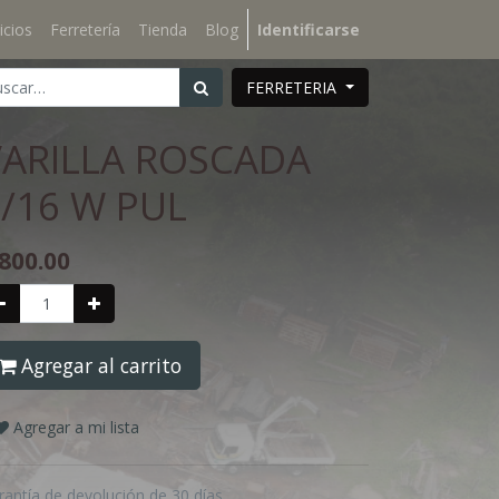
icios
Ferretería
Tienda
Blog
Identificarse
FERRETERIA
VARILLA ROSCADA
/16 W PUL
800.00
Agregar al carrito
Agregar a mi lista
rantía de devolución de 30 días