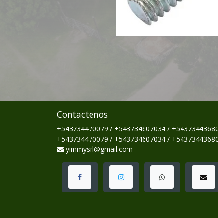
Contactenos
+543734470079 / +543734607034 / +5437344368
+543734470079 / +543734607034 / +5437344368
yimmysrl@gmail.com