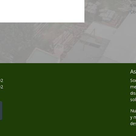
En
Co
As
02
So
02
me
di
so
Nu
y 
de