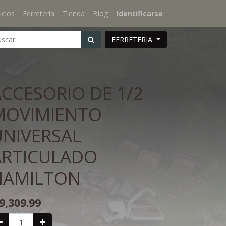
icios
Ferretería
Tienda
Blog
Identificarse
FERRETERIA
CCESORIO DE 1/2
MOVIMIENTO
UNIVERSAL
ARTICULADO
HAMILTON
9,309.99