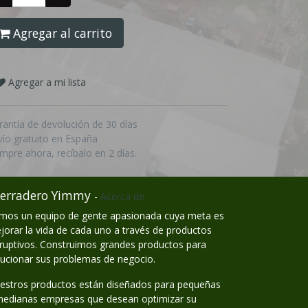
Agregar al carrito
Agregar a mi lista
rantía de devolución de 30 días
vío gratuito en España
mpre ahora, recíbalo en 2 días.
erradero Yimmy
-
Acerca de
mos un equipo de gente apasionada cuya meta es
jorar la vida de cada uno a través de productos
sruptivos. Construimos grandes productos para
lucionar sus problemas de negocio.
estros productos están diseñados para pequeñas
medianas empresas que desean optimizar su