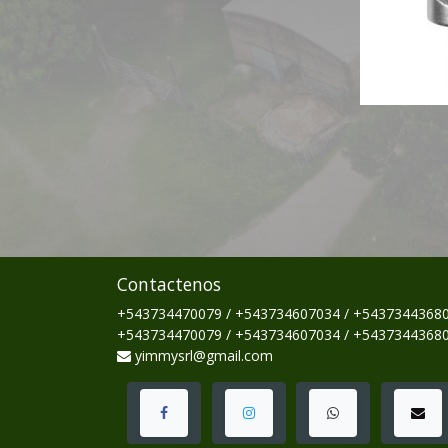
Contactenos
+543734470079 / +543734607034 / +5437344368
+543734470079 / +543734607034 / +5437344368
yimmysrl@gmail.com