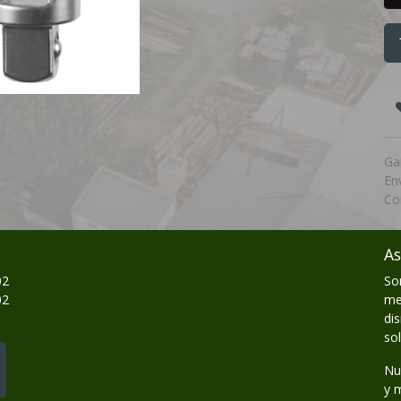
Ga
En
Co
As
02
So
02
me
di
so
Nu
y 