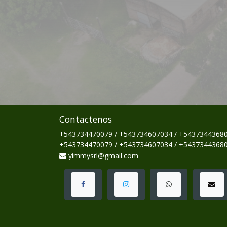
Contactenos
+543734470079 / +543734607034 / +5437344368
+543734470079 / +543734607034 / +5437344368
yimmysrl@gmail.com