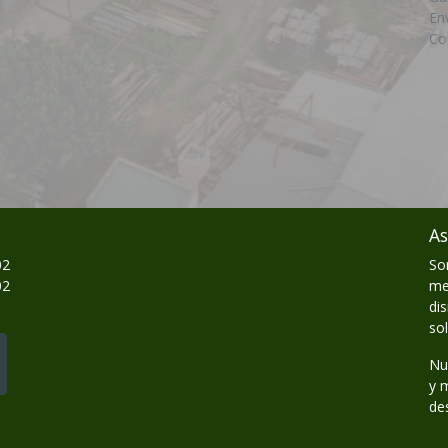
En
Co
As
02
So
02
me
di
so
Nu
y 
de