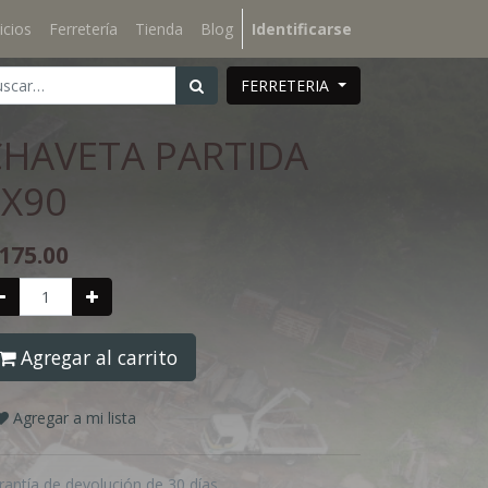
icios
Ferretería
Tienda
Blog
Identificarse
FERRETERIA
CHAVETA PARTIDA
3X90
175.00
Agregar al carrito
Agregar a mi lista
rantía de devolución de 30 días