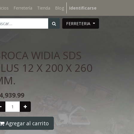
icios
Ferretería
Tienda
Blog
Identificarse
FERRETERIA
BROCA WIDIA SDS
LUS 12 X 200 X 260
MM.
4,939.99
Agregar al carrito