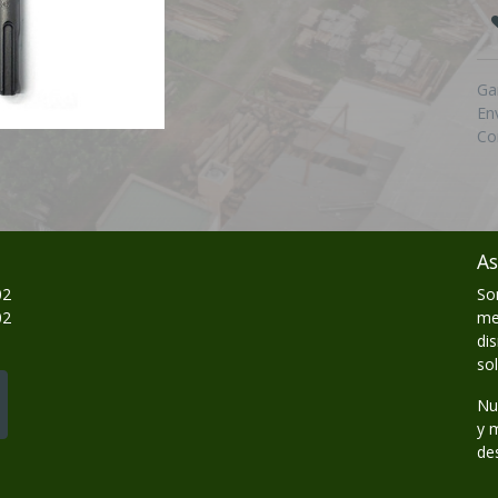
Ga
En
Co
As
02
So
02
me
di
so
Nu
y 
de