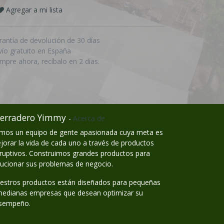
Agregar a mi lista
rantía de devolución de 30 días
vío gratuito en España
mpre ahora, recíbalo en 2 días.
erradero Yimmy
-
Acerca de
mos un equipo de gente apasionada cuya meta es
jorar la vida de cada uno a través de productos
sruptivos. Construimos grandes productos para
lucionar sus problemas de negocio.
estros productos están diseñados para pequeñas
medianas empresas que desean optimizar su
sempeño.