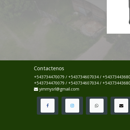
Contactenos
+543734470079 / +543734607034 / +5437344368
+543734470079 / +543734607034 / +5437344368
yimmysrl@gmail.com