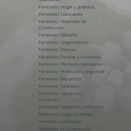
Ferreteria / Hogar y Jardineria
Ferreteria / Lubricantes
Ferreteria / Materiales de
Construcción
Ferreteria / Motores
Ferreteria / Organizadores
Ferreteria / Pinturas
Ferreteria / Piscinas y Accesorios
Ferreteria / Plomeria y Ventilacion
Ferreteria / Proteccion y Seguridad
Ferreteria / Repuestos
Ferreteria / Sanitarios
Ferreteria / Sanitarios y
Accesorios
Ferreteria / Selladores y Adhesivos
Ferreteria / Sogas y Cadenas
Ferreteria / Soluciones
Materiales de Construcción