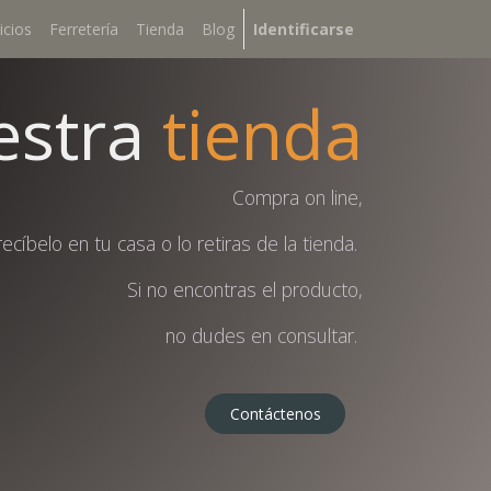
icios
Ferretería
Tienda
Blog
Identificarse
stra
tienda
Compra on line,
recíbelo en tu casa o lo retiras de la tienda.
Si no encontras el producto,
no dudes en consultar.
Contáctenos