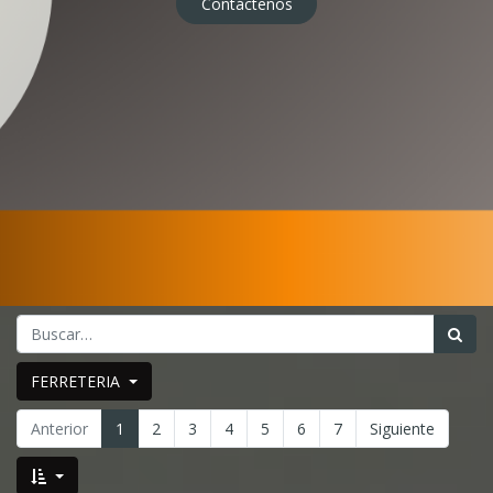
Contáctenos
FERRETERIA
Anterior
1
2
3
4
5
6
7
Siguiente