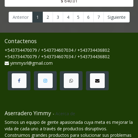
$
640.01
Anterior
1
2
3
4
5
6
7
Siguiente
Contactenos
+543734470079 / +543734607034 / +543734436802
+543734470079 / +543734607034 / +543734436802
yimmysrl@gmail.com
Aserradero Yimmy
-
Acerca de
Somos un equipo de gente apasionada cuya meta es mejorar la
vida de cada uno a través de productos disruptivos.
Construimos grandes productos para solucionar sus problemas